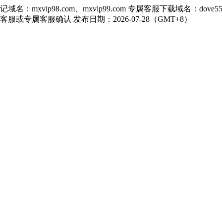
xvip98.com、mxvip99.com 专属客服下载域名：dov
专属客服确认 发布日期：2026-07-28（GMT+8）