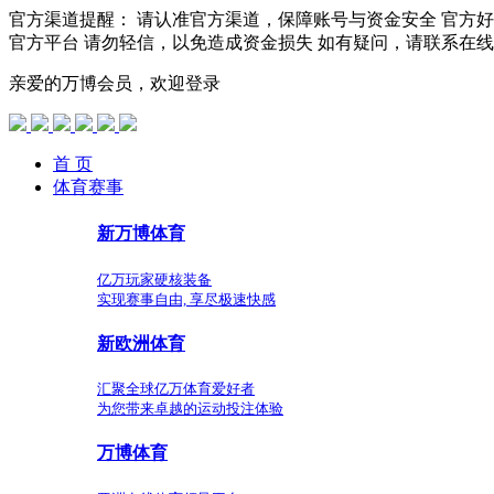
官方渠道提醒： 请认准官方渠道，保障账号与资金安全 官方好记域名：m
官方平台 请勿轻信，以免造成资金损失 如有疑问，请联系在线客服或
亲爱的万博会员，
欢迎登录
首 页
体育赛事
新万博体育
亿万玩家硬核装备
实现赛事自由, 享尽极速快感
新欧洲体育
汇聚全球亿万体育爱好者
为您带来卓越的运动投注体验
万博体育