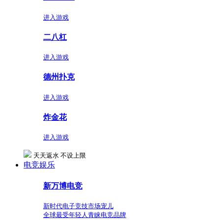
进入游戏
二八杠
进入游戏
德州扑克
进入游戏
炸金花
进入游戏
天天返水 不设上限
电竞娱乐
新万博电竞
新时代电子竞技市场宠儿
全球最受年轻人青睐电竞品牌