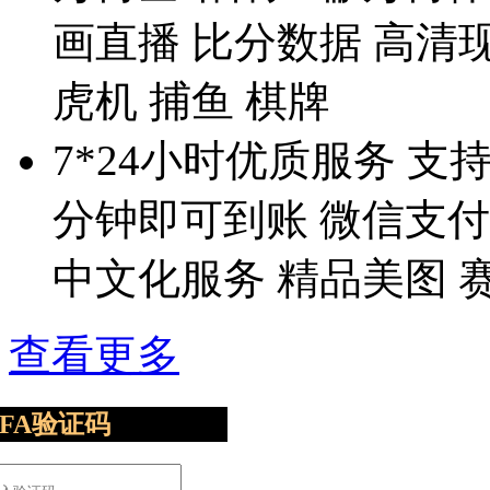
画直播
比分数据
高清
虎机
捕鱼
棋牌
7*24小时优质服务
支持
分钟即可到账
微信支付
中文化服务
精品美图
查看更多
FA验证码