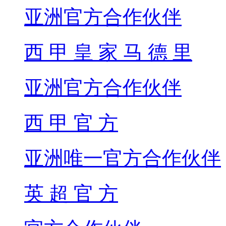
亚洲官方合作伙伴
西 甲 皇 家 马 德 里
亚洲官方合作伙伴
西 甲 官 方
亚洲唯一官方合作伙伴
英 超 官 方