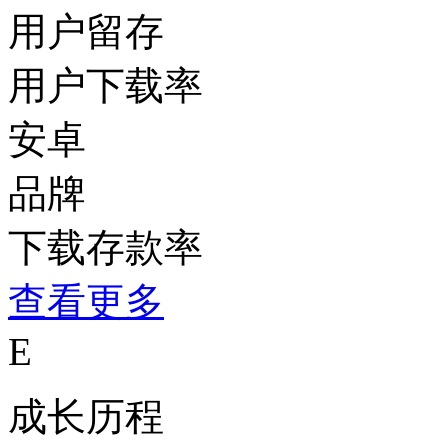
用户留存
用户下载率
安卓
品牌
下载存款率
查看更多
E
成长历程