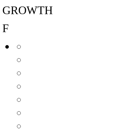
GROWTH
F