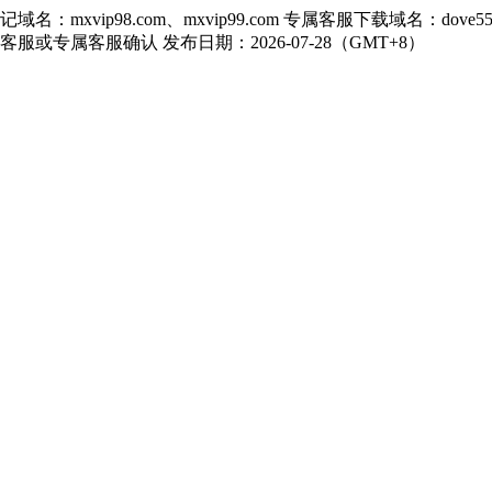
xvip98.com、mxvip99.com 专属客服下载域名：dov
专属客服确认 发布日期：2026-07-28（GMT+8）