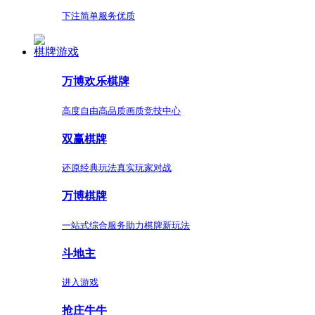
下注简单服务优质
棋牌游戏
万博欢乐棋牌
高度自由高品质画质竞技中心
双赢棋牌
还原经典玩法真实玩家对战
万博棋牌
一站式综合服务助力棋牌新玩法
斗地主
进入游戏
抢庄牛牛