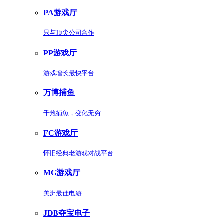
PA游戏厅
只与顶尖公司合作
PP游戏厅
游戏增长最快平台
万博捕鱼
千炮捕魚，变化无穷
FC游戏厅
怀旧经典老游戏对战平台
MG游戏厅
美洲最佳电游
JDB夺宝电子