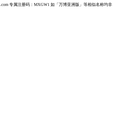
e55.com 专属注册码：MXGW1 如「万博亚洲版」等相似名称均非