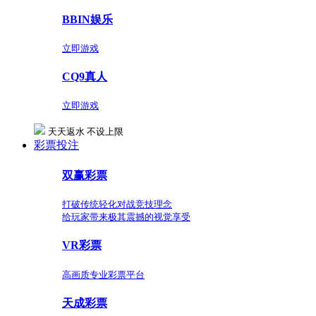
BBIN娱乐
立即游戏
CQ9真人
立即游戏
天天返水 不设上限
彩票投注
双赢彩票
打破传统轻化对战竞技理念
给玩家带来极其震撼的视觉享受
VR彩票
高画质专业彩票平台
天成彩票